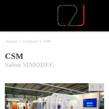
Accueil
>
Créations
>
CSM
CSM
Salon
SIMODEC