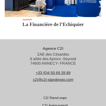
La Financière de l’Echiquier
Agence C2J
ZAE des Césardes
6 allée des Ajoncs -Seynod
74600 ANNECY- FRANCE
+33 (0)4 50 69 39 89
c2j@c2j-standexpo.com
C2J Stand expo
C2J Agencement